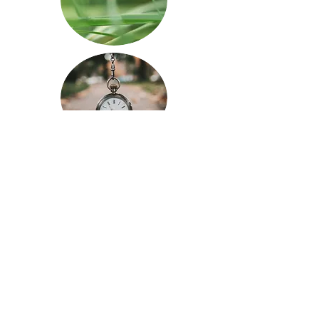
Edukation
INFLAME
HEALTH